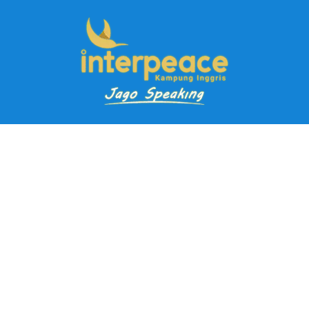
Pendaftaran Kursus
Paket Ramadhan Kampung Inggris
Paket Holiday Kampung Inggris
Paket Rombongan Kampung Inggris
Paket PD Speaking
Paket Jago Speaking
Paket Jago IELTS
Paket Master Speaking
Paket Online Kampung Inggris
Blog
Career
Kampung Inggris Pare pusat info kursus terbaik biaya
terjangkau, asrama, paket belajar bahasa, liburan, mau jago