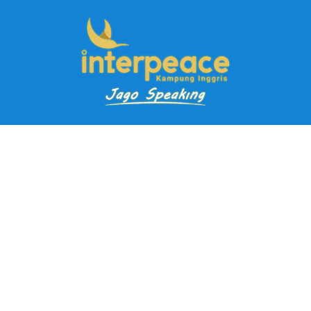
Pendaftaran Kursus
Paket Ramadhan Kampung Inggris
Paket Holiday Kampung Inggris
Paket Rombongan Kampung Inggris
Paket PD Speaking
Paket Jago Speaking
Paket Jago IELTS
Paket Master Speaking
Paket Online Kampung Inggris
Blog
Career
Kampung Inggris Pare pusat info kursus terbaik biaya
terjangkau, asrama, paket belajar bahasa, liburan, mau jago