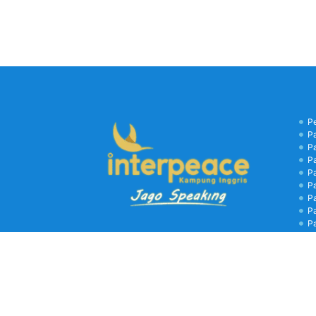
P
P
P
P
P
P
P
P
P
B
C
Kamp
biay
libu