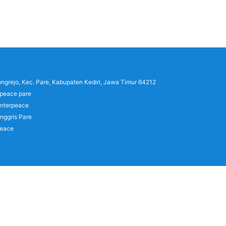
lungrejo, Kec. Pare, Kabupaten Kediri, Jawa Timur 64212
rpeace pare
interpeace
nggris Pare
peace
)