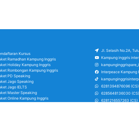
Jl. Selasih No.2A, Tu
endaftaran Kursus
Kampung inggris inte
aket Ramadhan Kampung Inggris
aket Holiday Kampung Inggris
kampunginggrispare_
aket Rombongan Kampung Inggris
Interpeace Kampung I
aket PD Speaking
kampunginggrisinter
aket Jago Speaking
6281394876096 (CS)
aket Jago IELTS
aket Master Speaking
6285648136030 (CS
aket Online Kampung Inggris
6281216557263 (CS)
log
6285126486750 (CS)
areer
ung Inggris Pare pusat info kursus terbaik
a terjangkau, asrama, paket belajar bahasa,
ran, mau jago speaking Daftar sekarang!