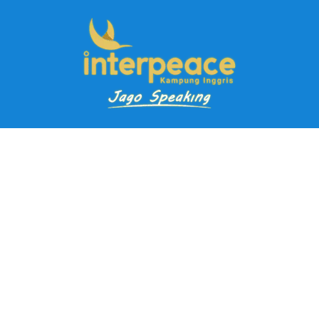
Pendaftaran Kursus
Paket Ramadhan Kampung Inggris
Paket Holiday Kampung Inggris
Paket Rombongan Kampung Inggris
Paket PD Speaking
Paket Jago Speaking
Paket Jago IELTS
Paket Master Speaking
Paket Online Kampung Inggris
Blog
Career
Kampung Inggris Pare pusat info kursus terbaik biaya
terjangkau, asrama, paket belajar bahasa, liburan, mau jago