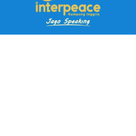
Pendaftaran Kursus
Paket Ramadhan Kampung Inggris
Paket Holiday Kampung Inggris
Paket Rombongan Kampung Inggris
Paket PD Speaking
Paket Jago Speaking
Paket Jago IELTS
Paket Master Speaking
Paket Online Kampung Inggris
Blog
Career
Kampung Inggris Pare pusat info kursus terbaik biaya
terjangkau, asrama, paket belajar bahasa, liburan, mau jago
speaking Daftar sekarang!
Jl. Selasih No.2A, Tulungrejo, Kec. Pare, Kabupaten Kediri, Jawa