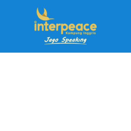
Pendaftaran Kursus
Paket Ramadhan Kampung Inggris
Paket Holiday Kampung Inggris
Paket Rombongan Kampung Inggris
Paket PD Speaking
Paket Jago Speaking
Paket Jago IELTS
Paket Master Speaking
Paket Online Kampung Inggris
Blog
Career
Kampung Inggris Pare pusat info kursus terbaik biaya
terjangkau, asrama, paket belajar bahasa, liburan, mau jago