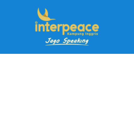
Pendaftaran Kursus
Paket Ramadhan Kampung Inggris
Paket Holiday Kampung Inggris
Paket Rombongan Kampung Inggris
Paket PD Speaking
Paket Jago Speaking
Paket Jago IELTS
Paket Master Speaking
Paket Online Kampung Inggris
Blog
Career
Kampung Inggris Pare pusat info kursus terbaik biaya
terjangkau, asrama, paket belajar bahasa, liburan, mau jago