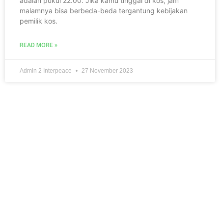
adalah pukul 22.00. Jika kamu tinggal di kos, jam
malamnya bisa berbeda-beda tergantung kebijakan
pemilik kos.
READ MORE »
Admin 2 Interpeace
27 November 2023