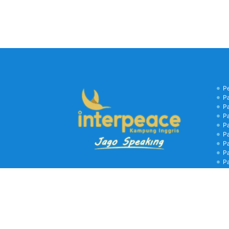
P
P
P
P
P
P
P
P
P
B
C
Kamp
biay
libu