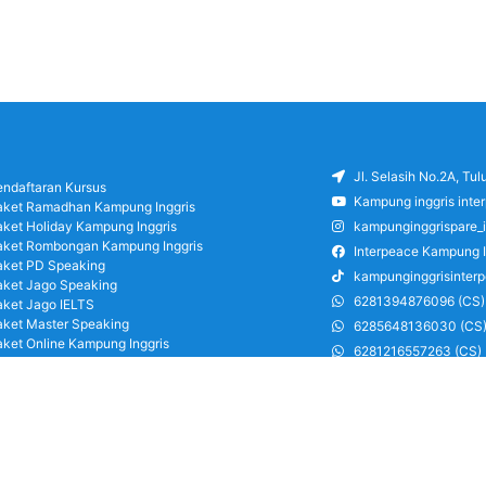
Jl. Selasih No.2A, Tu
endaftaran Kursus
Kampung inggris inte
aket Ramadhan Kampung Inggris
aket Holiday Kampung Inggris
kampunginggrispare_
aket Rombongan Kampung Inggris
Interpeace Kampung I
aket PD Speaking
kampunginggrisinter
aket Jago Speaking
6281394876096 (CS)
aket Jago IELTS
aket Master Speaking
6285648136030 (CS
aket Online Kampung Inggris
6281216557263 (CS)
log
6285126486750 (CS)
areer
ung Inggris Pare pusat info kursus terbaik
a terjangkau, asrama, paket belajar bahasa,
ran, mau jago speaking Daftar sekarang!