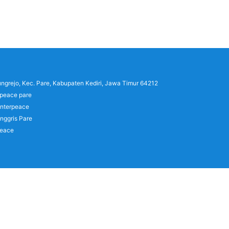
lungrejo, Kec. Pare, Kabupaten Kediri, Jawa Timur 64212
rpeace pare
interpeace
nggris Pare
peace
)