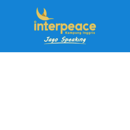
Pendaftaran Kursus
Paket Ramadhan Kampung Inggris
Paket Holiday Kampung Inggris
Paket Rombongan Kampung Inggris
Paket PD Speaking
Paket Jago Speaking
Paket Jago IELTS
Paket Master Speaking
Paket Online Kampung Inggris
Blog
Career
Kampung Inggris Pare pusat info kursus terbaik biaya
terjangkau, asrama, paket belajar bahasa, liburan, mau jago