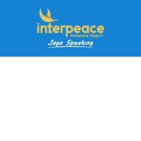
Pendaftaran Kursus
Paket Ramadhan Kampung Inggris
Paket Holiday Kampung Inggris
Paket Rombongan Kampung Inggris
Paket PD Speaking
Paket Jago Speaking
Paket Jago IELTS
Paket Master Speaking
Paket Online Kampung Inggris
Blog
Career
Kampung Inggris Pare pusat info kursus terbaik biaya
terjangkau, asrama, paket belajar bahasa, liburan, mau jago