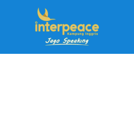
Pendaftaran Kursus
Paket Ramadhan Kampung Inggris
Paket Holiday Kampung Inggris
Paket Rombongan Kampung Inggris
Paket PD Speaking
Paket Jago Speaking
Paket Jago IELTS
Paket Master Speaking
Paket Online Kampung Inggris
Blog
Career
Kampung Inggris Pare pusat info kursus terbaik biaya
terjangkau, asrama, paket belajar bahasa, liburan, mau jago