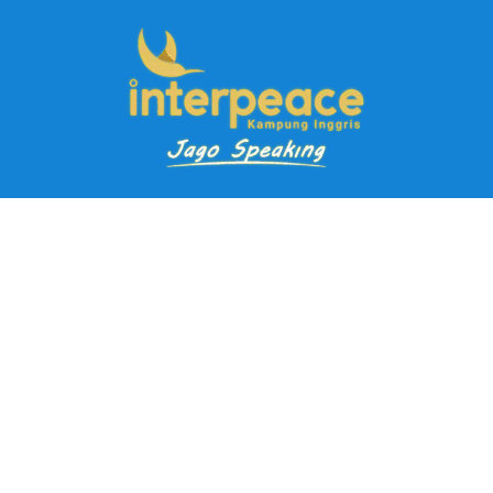
Pendaftaran Kursus
Paket Ramadhan Kampung Inggris
Paket Holiday Kampung Inggris
Paket Rombongan Kampung Inggris
Paket PD Speaking
Paket Jago Speaking
Paket Jago IELTS
Paket Master Speaking
Paket Online Kampung Inggris
Blog
Career
Kampung Inggris Pare pusat info kursus terbaik biaya
terjangkau, asrama, paket belajar bahasa, liburan, mau jago