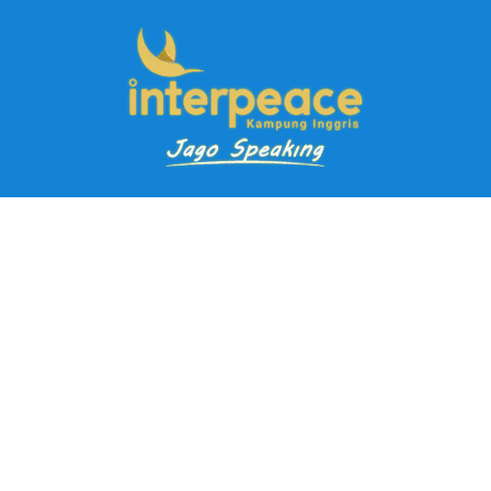
Pendaftaran Kursus
Paket Ramadhan Kampung Inggris
Paket Holiday Kampung Inggris
Paket Rombongan Kampung Inggris
Paket PD Speaking
Paket Jago Speaking
Paket Jago IELTS
Paket Master Speaking
Paket Online Kampung Inggris
Blog
Career
Kampung Inggris Pare pusat info kursus terbaik biaya
terjangkau, asrama, paket belajar bahasa, liburan, mau jago