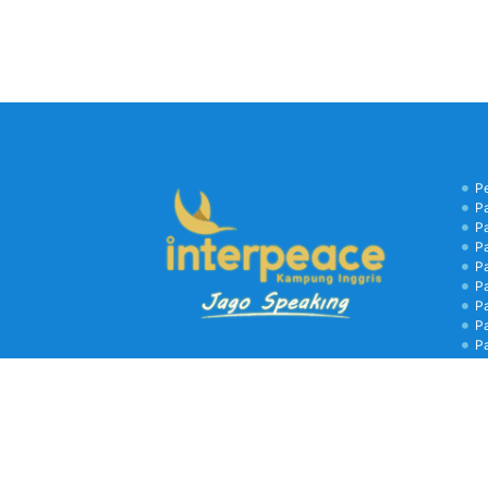
P
P
P
P
P
P
P
P
P
B
C
Kamp
biay
libu