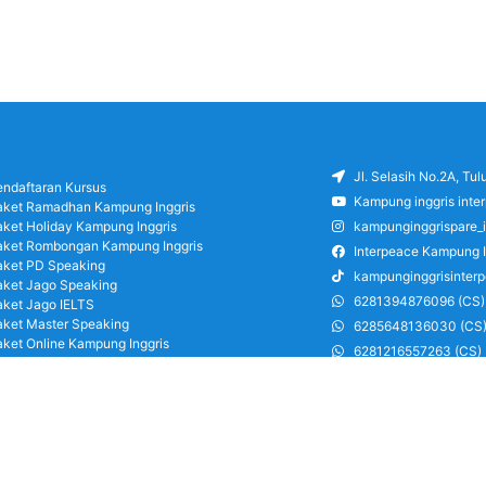
Jl. Selasih No.2A, Tu
endaftaran Kursus
Kampung inggris inte
aket Ramadhan Kampung Inggris
aket Holiday Kampung Inggris
kampunginggrispare_
aket Rombongan Kampung Inggris
Interpeace Kampung I
aket PD Speaking
kampunginggrisinter
aket Jago Speaking
6281394876096 (CS)
aket Jago IELTS
aket Master Speaking
6285648136030 (CS
aket Online Kampung Inggris
6281216557263 (CS)
log
6285126486750 (CS)
areer
ung Inggris Pare pusat info kursus terbaik
a terjangkau, asrama, paket belajar bahasa,
ran, mau jago speaking Daftar sekarang!