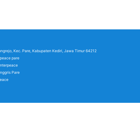
lungrejo, Kec. Pare, Kabupaten Kediri, Jawa Timur 64212
rpeace pare
interpeace
nggris Pare
peace
)