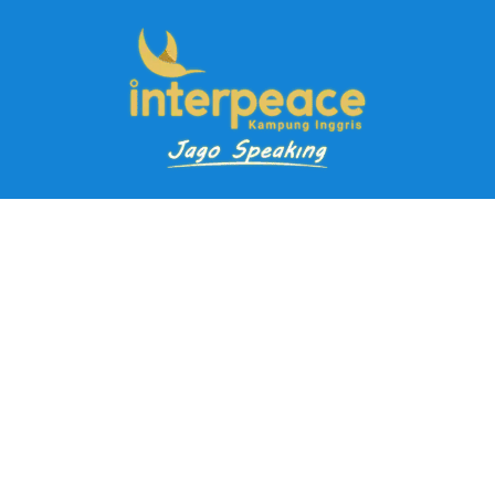
Pendaftaran Kursus
Paket Ramadhan Kampung Inggris
Paket Holiday Kampung Inggris
Paket Rombongan Kampung Inggris
Paket PD Speaking
Paket Jago Speaking
Paket Jago IELTS
Paket Master Speaking
Paket Online Kampung Inggris
Blog
Career
Kampung Inggris Pare pusat info kursus terbaik biaya
terjangkau, asrama, paket belajar bahasa, liburan, mau jago