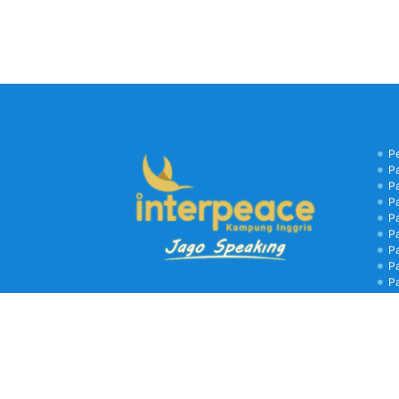
P
P
P
P
P
P
P
P
P
B
C
Kamp
biay
libu