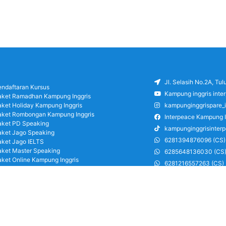
Jl. Selasih No.2A, Tu
endaftaran Kursus
Kampung inggris inte
aket Ramadhan Kampung Inggris
aket Holiday Kampung Inggris
kampunginggrispare_
aket Rombongan Kampung Inggris
Interpeace Kampung I
aket PD Speaking
kampunginggrisinter
aket Jago Speaking
6281394876096 (CS)
aket Jago IELTS
aket Master Speaking
6285648136030 (CS
aket Online Kampung Inggris
6281216557263 (CS)
log
6285126486750 (CS)
areer
ung Inggris Pare pusat info kursus terbaik
a terjangkau, asrama, paket belajar bahasa,
ran, mau jago speaking Daftar sekarang!