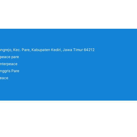
lungrejo, Kec. Pare, Kabupaten Kediri, Jawa Timur 64212
rpeace pare
interpeace
nggris Pare
peace
)