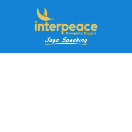
Pendaftaran Kursus
Paket Ramadhan Kampung Inggris
Paket Holiday Kampung Inggris
Paket Rombongan Kampung Inggris
Paket PD Speaking
Paket Jago Speaking
Paket Jago IELTS
Paket Master Speaking
Paket Online Kampung Inggris
Blog
Career
Kampung Inggris Pare pusat info kursus terbaik biaya
terjangkau, asrama, paket belajar bahasa, liburan, mau jago