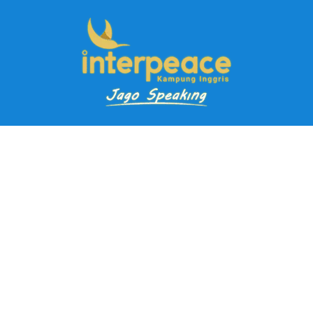
Pendaftaran Kursus
Paket Ramadhan Kampung Inggris
Paket Holiday Kampung Inggris
Paket Rombongan Kampung Inggris
Paket PD Speaking
Paket Jago Speaking
Paket Jago IELTS
Paket Master Speaking
Paket Online Kampung Inggris
Blog
Career
Kampung Inggris Pare pusat info kursus terbaik biaya
terjangkau, asrama, paket belajar bahasa, liburan, mau jago