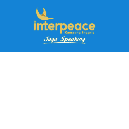
Pendaftaran Kursus
Paket Ramadhan Kampung Inggris
Paket Holiday Kampung Inggris
Paket Rombongan Kampung Inggris
Paket PD Speaking
Paket Jago Speaking
Paket Jago IELTS
Paket Master Speaking
Paket Online Kampung Inggris
Blog
Career
Kampung Inggris Pare pusat info kursus terbaik biaya
terjangkau, asrama, paket belajar bahasa, liburan, mau jago