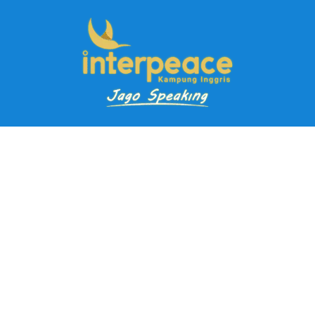
Pendaftaran Kursus
Paket Ramadhan Kampung Inggris
Paket Holiday Kampung Inggris
Paket Rombongan Kampung Inggris
Paket PD Speaking
Paket Jago Speaking
Paket Jago IELTS
Paket Master Speaking
Paket Online Kampung Inggris
Blog
Career
Kampung Inggris Pare pusat info kursus terbaik biaya
terjangkau, asrama, paket belajar bahasa, liburan, mau jago