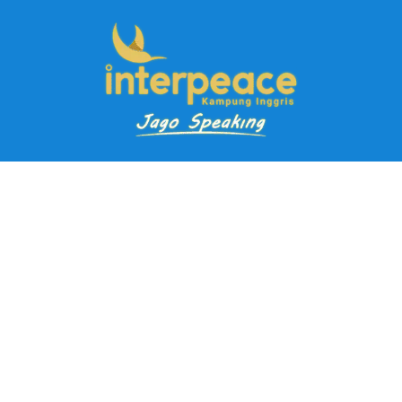
Pendaftaran Kursus
Paket Ramadhan Kampung Inggris
Paket Holiday Kampung Inggris
Paket Rombongan Kampung Inggris
Paket PD Speaking
Paket Jago Speaking
Paket Jago IELTS
Paket Master Speaking
Paket Online Kampung Inggris
Blog
Career
Kampung Inggris Pare pusat info kursus terbaik biaya
terjangkau, asrama, paket belajar bahasa, liburan, mau jago