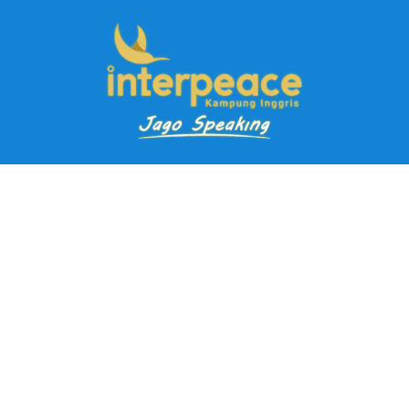
Pendaftaran Kursus
Paket Ramadhan Kampung Inggris
Paket Holiday Kampung Inggris
Paket Rombongan Kampung Inggris
Paket PD Speaking
Paket Jago Speaking
Paket Jago IELTS
Paket Master Speaking
Paket Online Kampung Inggris
Blog
Career
Kampung Inggris Pare pusat info kursus terbaik biaya
terjangkau, asrama, paket belajar bahasa, liburan, mau jago