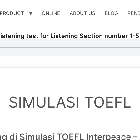
PRODUCT
ONLINE
ABOUT US
BLOG
PEN
istening test for Listening Section number 1-
SIMULASI TOEFL
g di Simulasi TOEFL Interpeace –