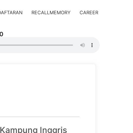
DAFTARAN
RECALLMEMORY
CAREER
50
 Kampung Inggris