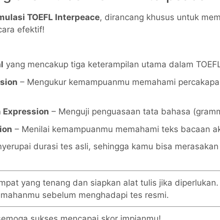
mulasi TOEFL Interpeace
, dirancang khusus untuk m
ara efektif!
l
yang mencakup tiga keterampilan utama dalam TOEF
sion
– Mengukur kemampuanmu memahami percakapan
n Expression
– Menguji penguasaan tata bahasa (gramma
ion
– Menilai kemampuanmu memahami teks bacaan a
erupai durasi tes asli, sehingga kamu bisa merasaka
pat yang tenang dan siapkan alat tulis jika diperlukan.
emahanmu sebelum menghadapi tes resmi.
semoga sukses mencapai skor impianmu!