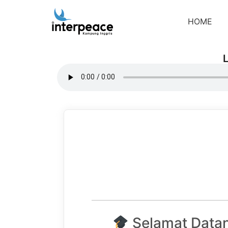
HOME
L
Selamat Datan