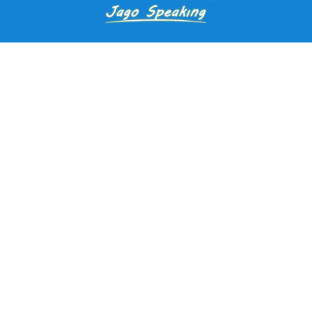
Pendaftaran Kursus
Paket Ramadhan Kampung Inggris
Paket Holiday Kampung Inggris
Paket Rombongan Kampung Inggris
Paket PD Speaking
Paket Jago Speaking
Paket Jago IELTS
Paket Master Speaking
Paket Online Kampung Inggris
Blog
Career
Kampung Inggris Pare pusat info kursus terbaik biaya
terjangkau, asrama, paket belajar bahasa, liburan, mau jago
speaking Daftar sekarang!
Jl. Selasih No.2A, Tulungrejo, Kec. Pare, Kabupaten Kediri, Jawa
Timur 64212
Kampung inggris interpeace pare