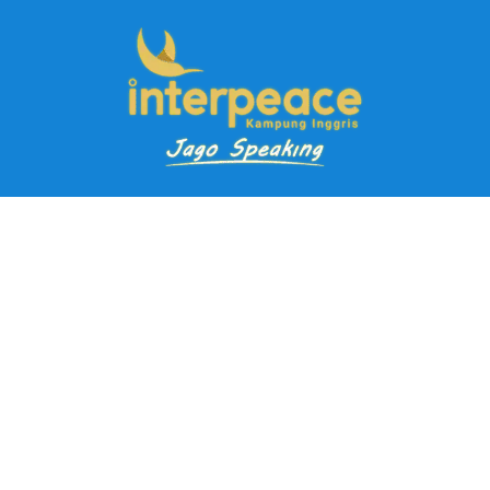
Pendaftaran Kursus
Paket Ramadhan Kampung Inggris
Paket Holiday Kampung Inggris
Paket Rombongan Kampung Inggris
Paket PD Speaking
Paket Jago Speaking
Paket Jago IELTS
Paket Master Speaking
Paket Online Kampung Inggris
Blog
Career
Kampung Inggris Pare pusat info kursus terbaik biaya
terjangkau, asrama, paket belajar bahasa, liburan, mau jago