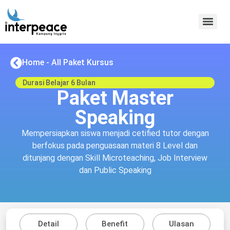
Home - All Paket Kursus
Durasi Belajar 6 Bulan
Paket Master
Speaking
Mempersiapkan siswa menjadi cetified tutor dengan
berfokus pada penguasaan materi 8 Level dan
ditunjang dengan Skill Microteaching, Job Interview
dan Public Speaking
Detail
Benefit
Ulasan