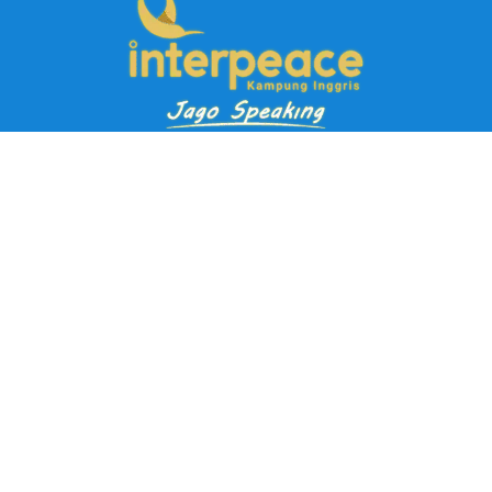
Pendaftaran Kursus
Paket Ramadhan Kampung Inggris
Paket Holiday Kampung Inggris
Paket Rombongan Kampung Inggris
Paket PD Speaking
Paket Jago Speaking
Paket Jago IELTS
Paket Master Speaking
Paket Online Kampung Inggris
Blog
Career
Kampung Inggris Pare pusat info kursus terbaik biaya
terjangkau, asrama, paket belajar bahasa, liburan, mau jago
speaking Daftar sekarang!