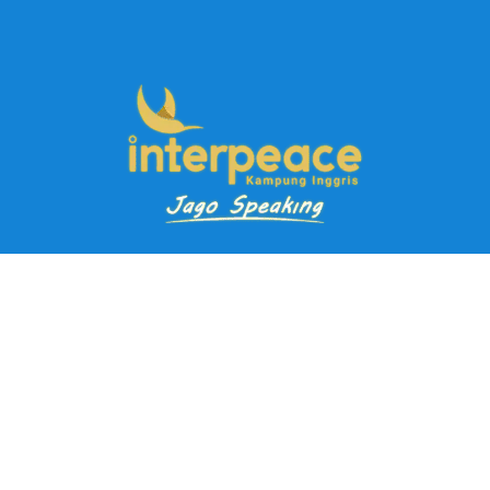
Pendaftaran Kursus
Paket Ramadhan Kampung Inggris
Paket Holiday Kampung Inggris
Paket Rombongan Kampung Inggris
Paket PD Speaking
Paket Jago Speaking
Paket Jago IELTS
Paket Master Speaking
Paket Online Kampung Inggris
Blog
Career