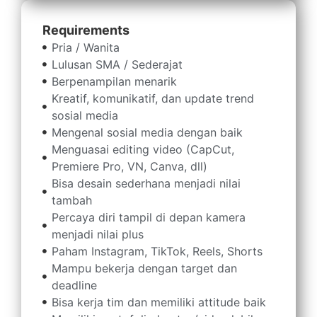
Requirements
Pria / Wanita
Lulusan SMA / Sederajat
Berpenampilan menarik
Kreatif, komunikatif, dan update trend
sosial media
Mengenal sosial media dengan baik
Menguasai editing video (CapCut,
Premiere Pro, VN, Canva, dll)
Metode pembelajaran yang efektif
Bisa desain sederhana menjadi nilai
Pengajar yang berpengalaman dan profesional
tambah
Fasilitas yang lengkap dan modern
Percaya diri tampil di depan kamera
Komunitas yang positif dan suportif
menjadi nilai plus
Paham Instagram, TikTok, Reels, Shorts
Mampu bekerja dengan target dan
deadline
Bisa kerja tim dan memiliki attitude baik