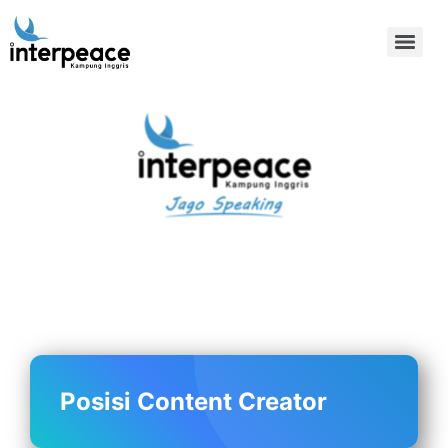
Kampung Inggris Pare
Kediri: Pusat Info Kursus
Terbaik, Biaya
Terjangkau, Asrama,
Paket Belajar Bahasa,
Liburan, Mau Jago
Speaking Daftar
Sekarang!
Posisi Content Creator