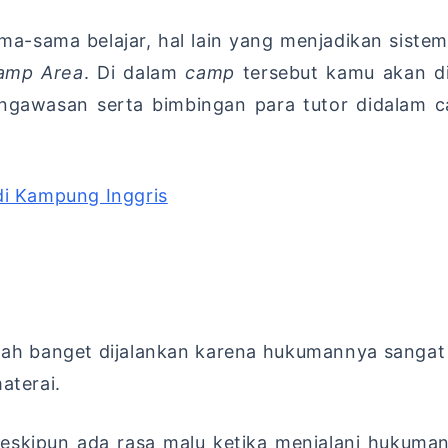
-sama belajar, hal lain yang menjadikan sistem
Camp Area
. Di dalam
camp
tersebut kamu akan d
ngawasan serta bimbingan para tutor didalam c
di Kampung Inggris
ogah banget dijalankan karena hukumannya sanga
materai.
eskipun ada rasa malu ketika menjalani hukuma