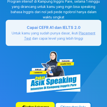
Program intensif di Kampung Inggris Pare, selama 1 minggu
yang dirancang untuk kamu yang ingin bisa speaking
bahasa Inggris dari nol jadi pede ngobrol hanya dalam
waktu singkat
Capai CEFR A1 dan IELTS 2.0
Untuk kamu yang sudah punya dasar, ikuti
Placement
Test
dan capai level yang lebih tinggi
Daftar Sekarang
Konsultasi Dulu