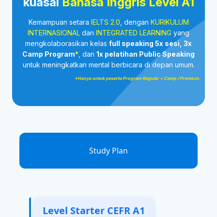
kuasai
Bahasa Inggris Level A1
Kemampuan setara
IELTS 2.0
, dengan
KURIKULUM
INTERNASIONAL
dan
INTEGRATED LEARNING
yang
mengkolaborasikan kelas
full speaking 5x sesi, 3x
Camp Program
*
, dan
1x pelatihan Public Speaking
untuk meningkatkan mental berbicara di depan umum.
*Hanya untuk peserta Program Regular + Camp / Premium.
Study Plan
Level Starter CEFR A1