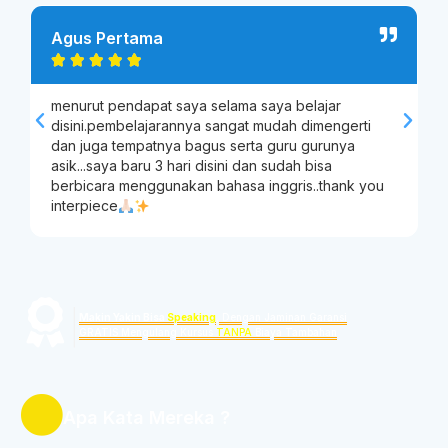
Agus Pertama
A





menurut pendapat saya selama saya belajar
A
disini.pembelajarannya sangat mudah dimengerti
i
dan juga tempatnya bagus serta guru gurunya
m
asik...saya baru 3 hari disini dan sudah bisa
berbicara menggunakan bahasa inggris..thank you
interpiece
|
Makin Yakin Bisa
Speaking
, Dengan Jaminan Garansi
GRATIS Mengulang Kursus
TANPA
Biaya Tambahan
Apa Kata Mereka ?