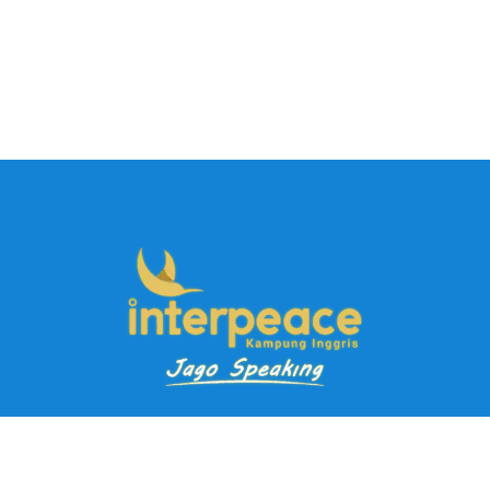
Pendaftaran Kursus
Paket Ramadhan Kampung Inggris
Paket Holiday Kampung Inggris