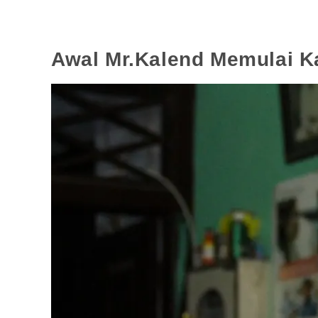
Awal Mr.Kalend Memulai K