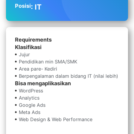
Posisi
: IT
Requirements
Klasifikasi
Jujur
Pendidikan min SMA/SMK
Area pare- Kediri
Metode pembelajaran yang efektif
Berpengalaman dalam bidang IT (nilai lebih)
Pengajar yang berpengalaman dan profesional
Bisa mengaplikasikan
Fasilitas yang lengkap dan modern
WordPress
Komunitas yang positif dan suportif
Analytics
Google Ads
Meta Ads
Web Design & Web Performance