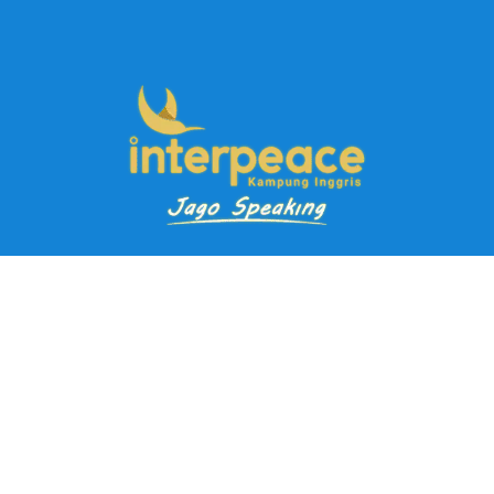
Pendaftaran Kursus
Paket Ramadhan Kampung Inggris
Paket Holiday Kampung Inggris
Paket Rombongan Kampung Inggris
Paket PD Speaking
Paket Jago Speaking
Paket Jago IELTS
Paket Master Speaking
Paket Online Kampung Inggris
Blog
Career