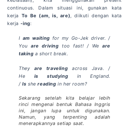
kebiasaan), kita menggunakan present
continuous. Dalam situasi ini, gunakan kata
kerja
To Be (am, is, are)
, diikuti dengan kata
kerja
-ing
:
I
am waiting
for my Go-Jek driver. /
You
are driving
too fast! / We
are
taking
a short break.
They
are traveling
across Java. /
He
is studying
in England.
/
Is
she
reading
in her room?
Sekarang setelah kita belajar lebih
rinci mengenai bentuk Bahasa Inggris
ini, jangan lupa untuk digunakan.
Namun, yang terpenting adalah
menerapkannya setiap saat.