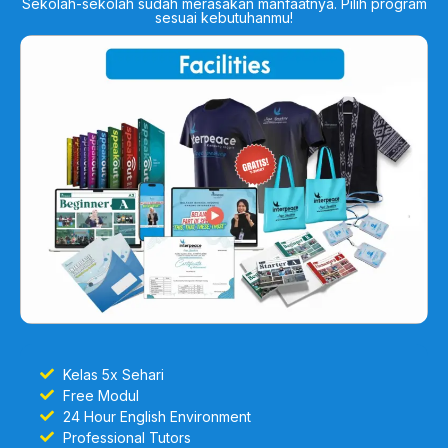
Sekolah-sekolah sudah merasakan manfaatnya. Pilih program
sesuai kebutuhanmu!
Kelas 5x Sehari
Free Modul
24 Hour English Environment
Professional Tutors