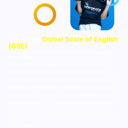
We Apply
Global Scale of English
(GSE)
“The First Truly Global English Language
Standard”
Materi adaptasi dari
Speak Out
yang di terbitkan oleh
Pearson Longman
yang bekerja sama dengan BBC
Woldwide and BBC Learning English menjadi materi yang
terukur, terstruktur dan terintegrasi
dengan sangat
berkualitas dan berjenjang. Menggunakan
GSE
yang
bisa
disetarakan pada CEFR dan test bahasa inggris lain
.
Belajar bersama rombongan menjadi lebih efektif dan
cepat menjadi
sekolah unggul
dengan lingkungan yang
jago speaking.