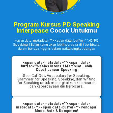
Program Kursus PD Speaking
Interpeace
Cocok Untukmu
<span data-metadata=""><span data-buffer="">Di PD
Speaking 1 Bulan kamu akan lebih percaya diri berbicara
dalam bahasa Inggris dalam waktu singkat dengan
<span data-metadata=""><span data-
buffer="">Kelas Intensif Membuat Lebih
Cepat Lancar Speaking
Sesi Call Out, Vocabulary for Speaking,
Grammar for Speaking, Speaking, dan Writing
for Speaking untuk meningkatkan kelancaran
dan kepercayaan diri berbicara.
<span data-metadata=""><span data-
metadata=""><span data-buffer="">Pengajar
Muda, Asik & Kompeten!