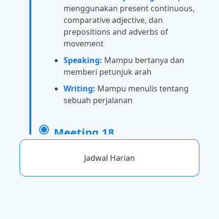
menggunakan present continuous,
comparative adjective, dan
prepositions and adverbs of
movement
Speaking:
Mampu bertanya dan
memberi petunjuk arah
Writing:
Mampu menulis tentang
sebuah perjalanan
Meeting 18
Call out:
Mampu melengkapi
Jadwal Harian
percakapan seseorang yang sedang
menanyakan sebuah informasi
Vocabulary:
Mampu menghafal
kosakata tentang keterampilan dan
kualitas, Kata kerja frase, Tempat &