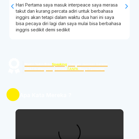
Hari Pertama saya masuk interpeace saya merasa
S
takut dan kurang percata adiri untuk berbahasa
g
inggirs akan tetapi dalam waktu dua hari ini saya
n
bisa pecaya diri lagi dan saya mulai bisa berbahasa
inggris sedikit demi sedikit
|
Makin Yakin Bisa
Speaking
, Dengan Jaminan Garansi
GRATIS Mengulang Kursus
TANPA
Biaya Tambahan
Apa Kata Mereka ?