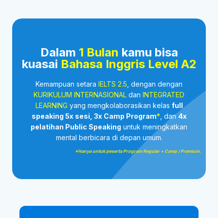
Dalam
1 Bulan
kamu bisa
kuasai
Bahasa Inggris Level A2
Kemampuan setara
IELTS 2.5
, dengan dengan
KURIKULUM INTERNASIONAL
dan
INTEGRATED
LEARNING
yang mengkolaborasikan kelas
full
speaking 5x sesi, 3x Camp Program
*
, dan
4x
pelatihan Public Speaking
untuk meningkatkan
mental berbicara di depan umum.
*Hanya untuk peserta Program Regular + Camp / Premium.