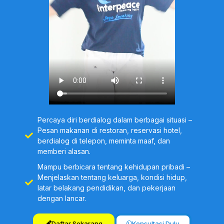
frasa ketika berpergian, Tempat &
Telepon
Grammar For Speaking:
Mampu
menggunakan superlative
adjectives, be going to dan present
continuous, dan adverb of manner
Speaking:
Mampu membuat
permintaan dan penawaran di hotel
Percaya diri berdialog dalam berbagai situasi –
Pesan makanan di restoran, reservasi hotel,
Meeting 20
berdialog di telepon, meminta maaf, dan
memberi alasan.
Examination:
Evaluasi hasil belajar
Mampu berbicara tentang kehidupan pribadi –
seluruh materi
Menjelaskan tentang keluarga, kondisi hidup,
latar belakang pendidikan, dan pekerjaan
dengan lancar.
Daftar Sekarang
Konsultasi Dulu