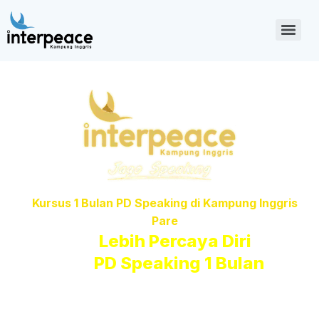
Kampung Inggris Online
Interpeace
Kursus 1 Bulan PD Speaking di Kampung Inggris
Pare
Tampil
Lebih Percaya Diri
Dengan
PD Speaking 1 Bulan​
Kelas interaktif full speaking dengan suasana yang
menyenangkan, materi sesuai level & lingkungan English Area yang
bikin kamu makin percaya diri dalam 1 bulan!