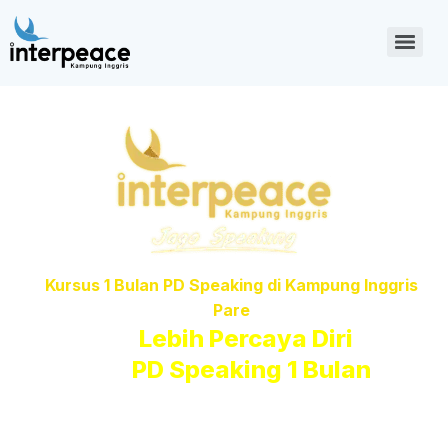
Kampung Inggris Online
Interpeace
Kursus 1 Bulan PD Speaking di Kampung Inggris
Pare
Tampil
Lebih Percaya Diri
Dengan
PD Speaking 1 Bulan​
Kelas interaktif full speaking dengan suasana yang
menyenangkan, materi sesuai level & lingkungan English Area yang
bikin kamu makin percaya diri dalam 1 bulan!