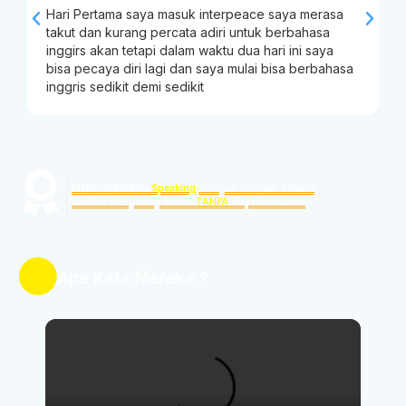
Hari Pertama saya masuk interpeace saya merasa
S
takut dan kurang percata adiri untuk berbahasa
g
inggirs akan tetapi dalam waktu dua hari ini saya
n
bisa pecaya diri lagi dan saya mulai bisa berbahasa
inggris sedikit demi sedikit
|
Makin Yakin Bisa
Speaking
, Dengan Jaminan Garansi
GRATIS Mengulang Kursus
TANPA
Biaya Tambahan
Apa Kata Mereka ?