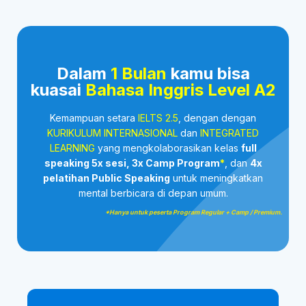
Dalam
1 Bulan
kamu bisa
kuasai
Bahasa Inggris Level A2
Kemampuan setara
IELTS 2.5
, dengan dengan
KURIKULUM INTERNASIONAL
dan
INTEGRATED
LEARNING
yang mengkolaborasikan kelas
full
speaking 5x sesi, 3x Camp Program
*
, dan
4x
pelatihan Public Speaking
untuk meningkatkan
mental berbicara di depan umum.
*Hanya untuk peserta Program Regular + Camp / Premium.