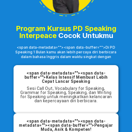
Program Kursus PD Speaking
Interpeace
Cocok Untukmu
<span data-metadata=""><span data-buffer="">Di PD
Speaking 1 Bulan kamu akan lebih percaya diri berbicara
dalam bahasa Inggris dalam waktu singkat dengan
<span data-metadata=""><span data-
buffer="">Kelas Intensif Membuat Lebih
Cepat Lancar Speaking
Sesi Call Out, Vocabulary for Speaking,
Grammar for Speaking, Speaking, dan Writing
for Speaking untuk meningkatkan kelancaran
dan kepercayaan diri berbicara.
<span data-metadata=""><span data-
metadata=""><span data-buffer="">Pengajar
Muda, Asik & Kompeten!