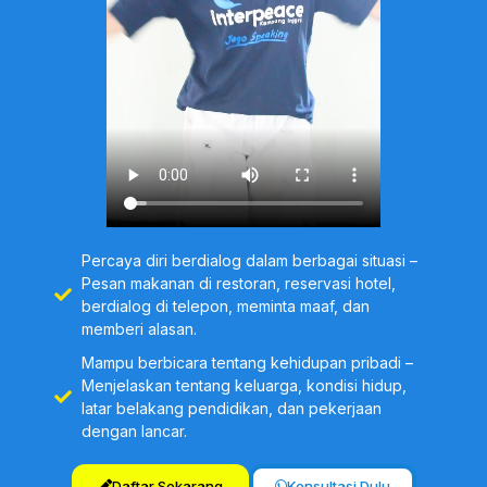
frasa ketika berpergian, Tempat &
Telepon
Grammar For Speaking:
Mampu
menggunakan superlative
adjectives, be going to dan present
continuous, dan adverb of manner
Speaking:
Mampu membuat
permintaan dan penawaran di hotel
Percaya diri berdialog dalam berbagai situasi –
Pesan makanan di restoran, reservasi hotel,
Meeting 20
berdialog di telepon, meminta maaf, dan
memberi alasan.
Examination:
Evaluasi hasil belajar
Mampu berbicara tentang kehidupan pribadi –
seluruh materi
Menjelaskan tentang keluarga, kondisi hidup,
latar belakang pendidikan, dan pekerjaan
dengan lancar.
Daftar Sekarang
Konsultasi Dulu