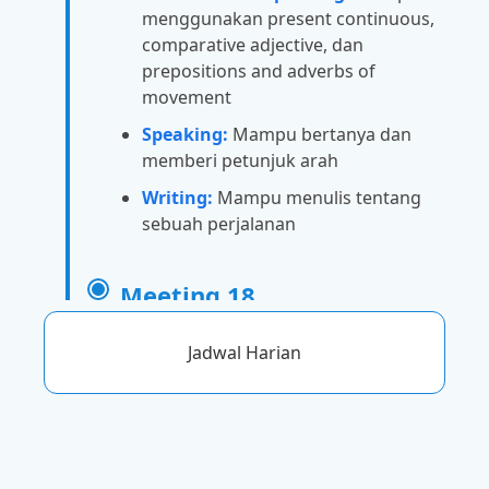
menggunakan present continuous,
comparative adjective, dan
prepositions and adverbs of
movement
Speaking:
Mampu bertanya dan
memberi petunjuk arah
Writing:
Mampu menulis tentang
sebuah perjalanan
Meeting 18
Call out:
Mampu melengkapi
Jadwal Harian
percakapan seseorang yang sedang
menanyakan sebuah informasi
Vocabulary:
Mampu menghafal
kosakata tentang keterampilan dan
kualitas, Kata kerja frase, Tempat &