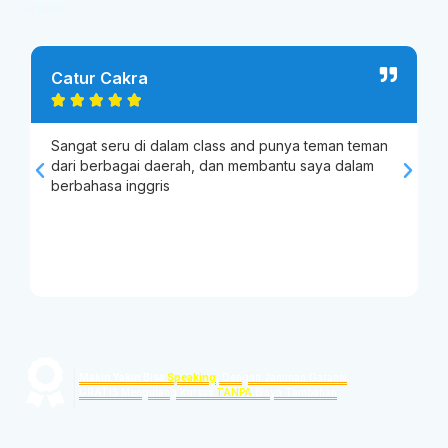
terbaik.
Catur Cakra
D





Sangat seru di dalam class and punya teman teman
V
dari berbagai daerah, dan membantu saya dalam
b
berbahasa inggris
d
m
p
"
B
|
Makin Yakin Bisa
Speaking
, Dengan Jaminan Garansi
GRATIS Mengulang Kursus
TANPA
Biaya Tambahan