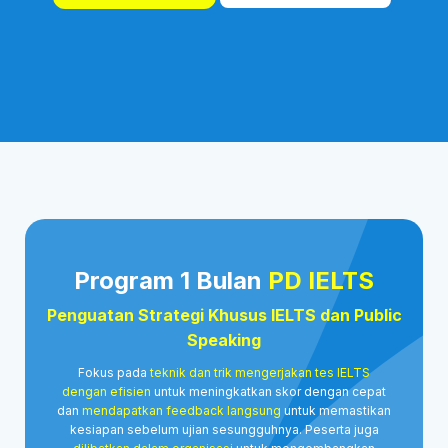
Program 1 Bulan
PD IELTS
Penguatan Strategi Khusus IELTS dan Public
Speaking
Fokus pada
teknik dan trik mengerjakan tes IELTS
dengan efisien
untuk meningkatkan skor dengan cepat
dan
mendapatkan feedback langsung
untuk memastikan
kesiapan sebelum ujian sesungguhnya​. Peserta juga