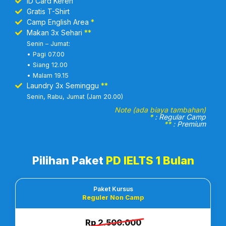
ID Card Keren
Gratis T-Shirt
Camp English Area
*
Makan 3x Sehari
**
Senin – Jumat:
• Pagi 07.00
• Siang 12.00
• Malam 19.15
Laundry 3x Seminggu
**
Senin, Rabu, Jumat (Jam 20.00)
Note (ada biaya tambahan)
*
: Regular Camp
**
: Premium
Pilihan Paket
PD IELTS 1 Bulan
Paket Kursus
Reguler Non Camp
Rp 2.500.000