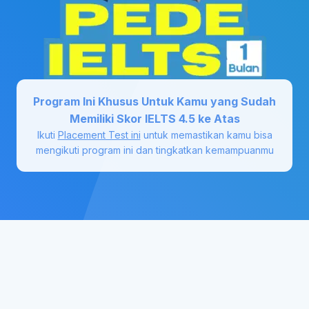
Program Ini Khusus Untuk Kamu yang Sudah
Memiliki Skor IELTS 4.5 ke Atas
Ikuti
Placement Test ini
untuk memastikan kamu bisa
mengikuti program ini dan tingkatkan kemampuanmu