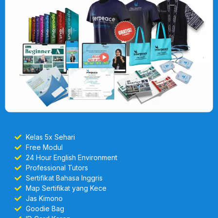
Kelas 5x Sehari
Free Modul
24 Hour English Environment
Professional Tutors
Sertifikat Bahasa Inggris
Map Sertifikat yang Kece
Jas Kimono
Goodie Bag