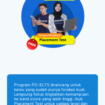
Program PD IELTS dirancang untuk
kamu yang sudah punya fondasi kuat.
Langsung fokus tingkatkan kemampuan
ke band score yang lebih tinggi. Ikuti
Placement Test untuk validasi level dan