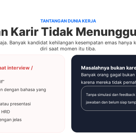
TANTANGAN DUNIA KERJA
n Karir Tidak Menunggu
saja. Banyak kandidat kehilangan kesempatan emas hanya 
diri saat momen itu tiba.
t interview /
Masalahnya bukan kare
Banyak orang gagal bukan 
lf”
karena mereka tidak pernah 
man dengan bahasa yang
Tanpa simulasi dan feedback 
jawaban dan belum siap tampi
atau presentasi
h HRD
engan jelas