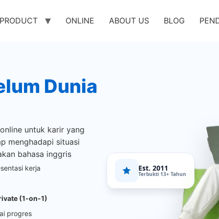
PRODUCT
ONLINE
ABOUT US
BLOG
PEN
elum Dunia
online untuk karir yang
ap menghadapi situasi
kan bahasa inggris
Est. 2011
sentasi kerja
Terbukti 13+ Tahun
rivate (1-on-1)
uai progres