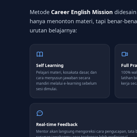
Metode
Career English Mission
didesain
hanya menonton materi, tapi benar-benar 
urutan belajarnya:
Self Learning
Full Pr
Pelajari materi, kosakata dasar, dan
100% wak
cara menyusun jawaban secara
latihan b
mandiri melalui e-learning sebelum
kerja se
sesi dimulai.
Real-time Feedback
Mentor akan langsung mengoreksi cara pengucapan, tata 
susunan jawabanmu agar terdengar lebih profesional.