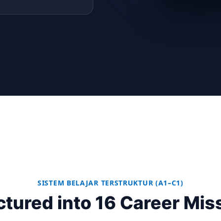
SISTEM BELAJAR TERSTRUKTUR (A1–C1)
ctured into 16 Career Mis