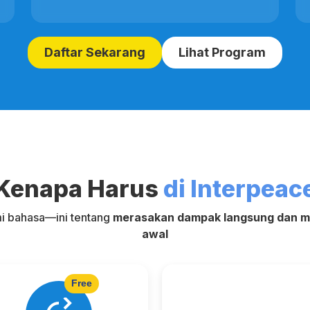
Daftar Sekarang
Lihat Program
Kenapa Harus
di Interpeac
 bahasa—ini tentang
merasakan dampak langsung dan me
awal
Free