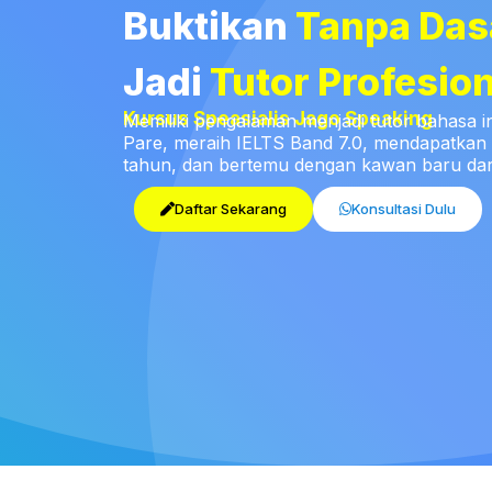
Buktikan
Tanpa Das
Jadi
Tutor Profesion
Kursus Speasialis Jago Speaking
Memiliki pengalaman menjadi tutor bahasa i
Pare, meraih IELTS Band 7.0, mendapatkan
tahun, dan bertemu dengan kawan baru dari
Daftar Sekarang
Konsultasi Dulu