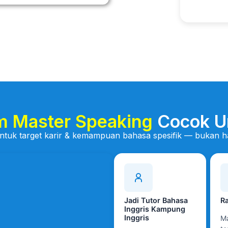
m Master Speaking
Cocok U
untuk target karir & kemampuan bahasa spesifik — bukan
Jadi Tutor Bahasa
Ra
Inggris Kampung
Inggris
Ma