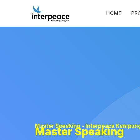
HOME
PR
Master Speaking - Interpeace Kampung
Master Speaking