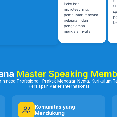
te
Pelatihan
ta
microteaching,
sp
pembuatan rencana
p
pelajaran, dan
be
pengalaman
mengajar nyata.
ana
Master Speaking Mem
a hingga Profesional, Praktik Mengajar Nyata, Kurikulum
Persiapan Karier Internasional
Komunitas yang
Mendukung