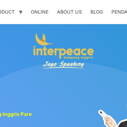
ODUCT
ONLINE
ABOUT US
BLOG
PEND
 Inggris Pare