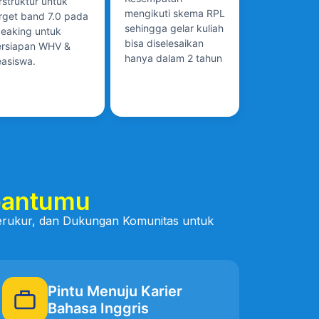
rstruktur untuk
mengikuti skema RPL
rget band 7.0 pada
sehingga gelar kuliah
eaking untuk
bisa diselesaikan
ersiapan WHV &
hanya dalam 2 tahun
asiswa.
bantumu
 Terukur, dan Dukungan Komunitas untuk
Pintu Menuju Karier
Bahasa Inggris