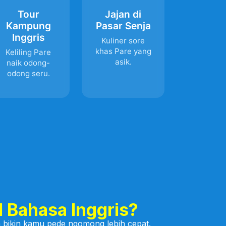
Tour
Jajan di
Kampung
Pasar Senja
Inggris
Kuliner sore
khas Pare yang
Keliling Pare
asik.
naik odong-
odong seru.
l Bahasa Inggris?
ish bikin kamu pede ngomong lebih cepat.