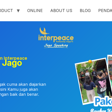
ODUCT
ONLINE
ABOUT US
BLOG
PEND
an Interpeace
n
Jago
gak cuma akan diajarkan
sini Kamu juga akan
engan baik dan benar.