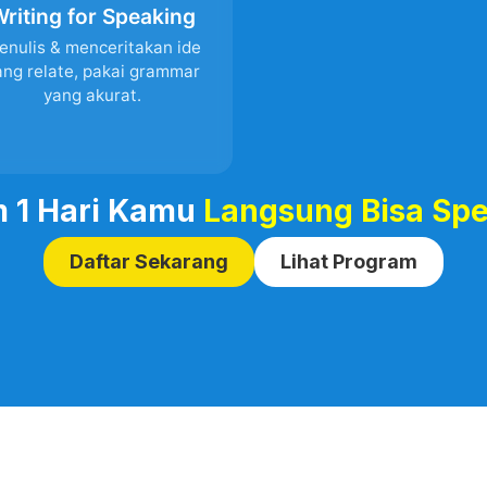
riting for Speaking
enulis & menceritakan ide
ang relate, pakai grammar
yang akurat.
 1 Hari Kamu
Langsung Bisa Sp
Daftar Sekarang
Lihat Program