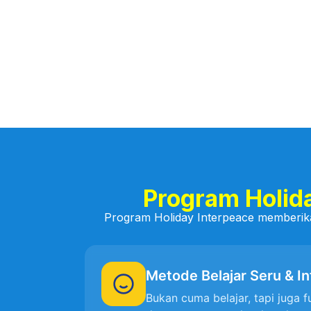
Program Holid
Program Holiday Interpeace memberik
Metode Belajar Seru & In
Bukan cuma belajar, tapi juga f