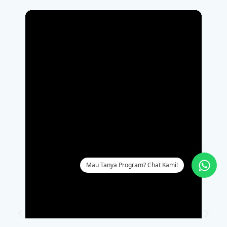
Meeting 23
Call Out:
Mampu melengkapi
percakapan tentang seseorang
menceritakan tentang cara
membuat sebuah hidangan
Vocabulary:
Mampu menghafal
kosakata tentang Pengetahuan,
pemahaman dan pemikiran, Mata
pelajaran sekolah dan universitas,
dan Kata sifat positif beserta lawan
katanya.
Grammar For Speaking:
Mampu
Mau Tanya Program? Chat Kami!
menceritakan kegiatan yang
dilarang atau diperbolehkan
menggunakan Have to, don’t have
to, atau can’t pada masa kini dan
Had to, didn’t have to, couldn’t