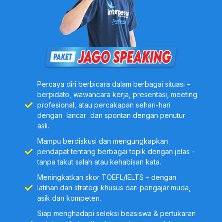
Speaking:
Mampu membuat
permintaan dan penawaran di hotel
Meeting 20
Examination:
Evaluasi hasil belajar
Percaya diri berbicara dalam berbagai situasi –
seluruh materi
berpidato, wawancara kerja, presentasi, meeting
profesional, atau percakapan sehari-hari
dengan lancar dan spontan dengan penutur
asli.
Level Elementary CEFR A2+
Mampu berdiskusi dan mengungkapkan
pendapat tentang berbagai topik dengan jelas –
Meeting 21
tanpa takut salah atau kehabisan kata.
Meningkatkan skor TOEFL/IELTS – dengan
Call Out:
Mampu melengkapi
latihan dan strategi khusus dari pengajar muda,
percakapan seseorang yang
asik dan kompeten.
melakukan survey dan
Siap menghadapi seleksi beasiswa & pertukaran
mendiskusikan hasilnya