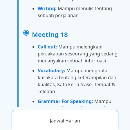
Writing:
Mampu menulis tentang
sebuah perjalanan
Meeting 18
Call out:
Mampu melengkapi
percakapan seseorang yang sedang
menanyakan sebuah informasi
Vocabulary:
Mampu menghafal
kosakata tentang keterampilan dan
kualitas, Kata kerja frase, Tempat &
Telepon
Grammar For Speaking:
Mampu
menggunakan articles: a, an, the,
zero, present simple dan present
Jadwal Harian
continuous, dan verbs and to
infinitive