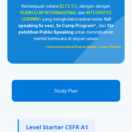
Kemampuan setara
IELTS 5.5
, dengan dengan
KURIKULUM INTERNASIONAL
dan
INTEGRATED
LEARNING
yang mengkolaborasikan kelas
full
speaking 5x sesi, 3x Camp Program
*
, dan
12x
pelatihan Public Speaking
untuk meningkatkan
mental berbicara di depan umum.
*Hanya untuk peserta Program Regular + Camp / Premium.
Study Plan
Level Starter CEFR A1