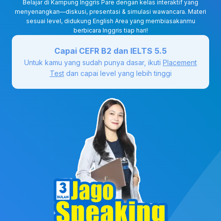
Belajar di Kampung Inggris Pare dengan kelas interaktif yang
menyenangkan—diskusi, presentasi & simulasi wawancara. Materi
sesuai level, didukung English Area yang membiasakanmu
berbicara Inggris tiap hari!
Capai CEFR B2 dan IELTS 5.5
Untuk kamu yang sudah punya dasar, ikuti
Placement
Test
dan capai level yang lebih tinggi