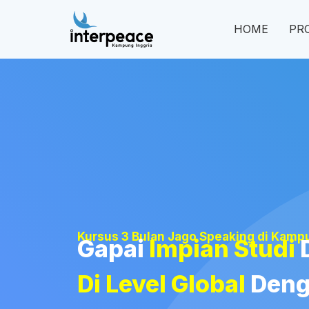
HOME
PR
Kursus 3 Bulan Jago Speaking di Kampu
Gapai
Impian Studi
Di Level Global
Den