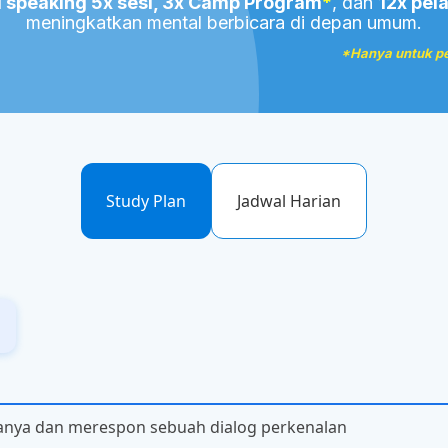
ll speaking 5x sesi, 3x Camp Program
*
, dan
12x pel
meningkatkan mental berbicara di depan umum.
*Hanya untuk pe
Study Plan
Jadwal Harian
nya dan merespon sebuah dialog perkenalan