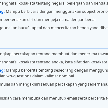
ghafal kosakata tentang negara, pekerjaan dan benda se
ng:
Mampu berbicara dengan menggunakan subject pronoun I
erkenalkan diri dan mengeja nama dengan benar
nakan huruf kapital dan menceritakan benda yang dib
gkapi percakapan tentang membuat dan menerima tawa
ghafal kosakata tentang angka, kata sifat dan kosakata
ng:
Mampu bercerita tentang seseorang dengan menggunaka
 dan wh-questions dalam kalimat nominal
lai dan mengakhiri sebuah percakapan yang sederhana, s
skan cara membuka dan menutup email serta bercerita te