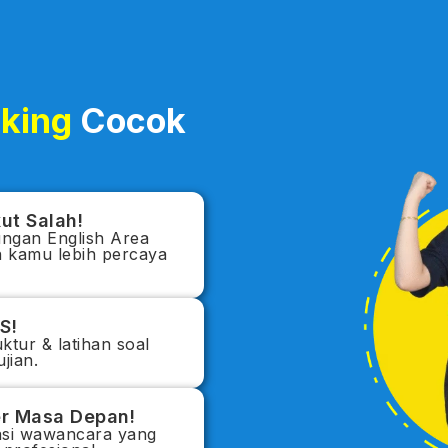
king
Cocok
kut Salah!
kungan English Area
n kamu lebih percaya
TS!
ktur & latihan soal
jian.
er Masa Depan!
lasi wawancara yang