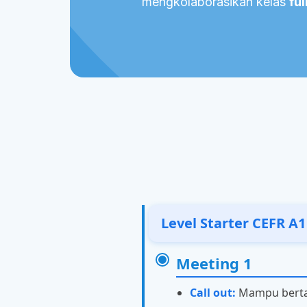
mengkolaborasikan kelas
fu
Level Starter CEFR A1
Meeting 1
Call out:
Mampu berta