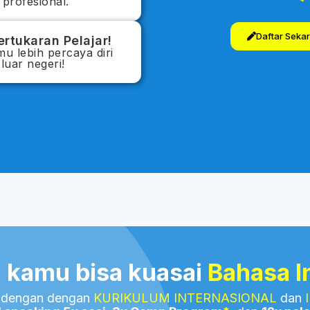
 profesional.
Daftar Seka
rtukaran Pelajar!
mu lebih percaya diri
luar negeri!
n
kamu bisa kuasai
Bahasa In
, dengan dengan
KURIKULUM INTERNASIONAL
dan