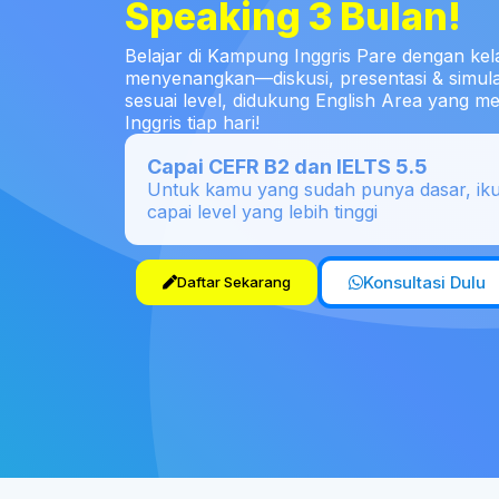
Speaking 3 Bulan!
Belajar di Kampung Inggris Pare dengan kela
menyenangkan—diskusi, presentasi & simul
sesuai level, didukung English Area yang 
Inggris tiap hari!
Capai CEFR B2 dan IELTS 5.5
Untuk kamu yang sudah punya dasar, iku
capai level yang lebih tinggi
Konsultasi Dulu
Daftar Sekarang