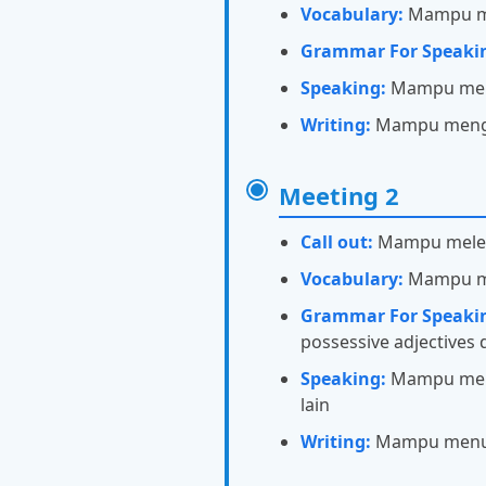
Vocabulary:
Mampu men
Grammar For Speaki
Speaking:
Mampu memp
Writing:
Mampu menggu
Meeting 2
Call out:
Mampu melen
Vocabulary:
Mampu men
Grammar For Speaki
possessive adjectives
Speaking:
Mampu memu
lain
Writing:
Mampu menuli