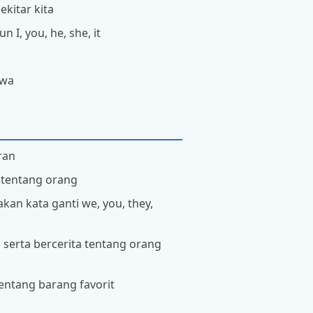
kitar kita
, you, he, she, it
awa
ran
 tentang orang
n kata ganti we, you, they,
erta bercerita tentang orang
ntang barang favorit