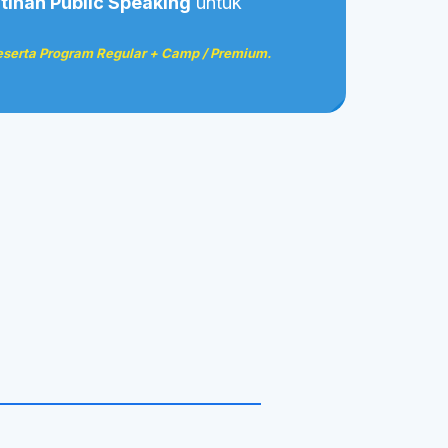
atihan Public Speaking
untuk
serta Program Regular + Camp / Premium.