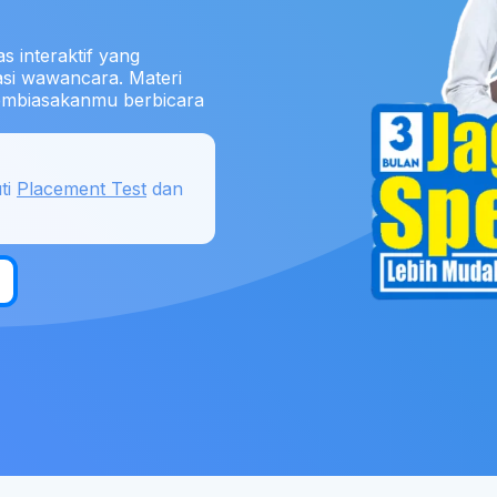
s interaktif yang
asi wawancara. Materi
membiasakanmu berbicara
ti
Placement Test
dan