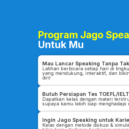
Program Jago Spea
Untuk Mu
Mau Lancar Speaking Tanpa Ta
Latihan berbicara setiap hari di ling
yang mendukung, interaktif, dan biki
diri!
Butuh Persiapan Tes TOEFL/IEL
Dapatkan kelas dengan materi terstru
supaya kamu lebih siap menghadapi u
Ingin Jago Speaking untuk Kari
Kelas dengan metode diskusi & simu