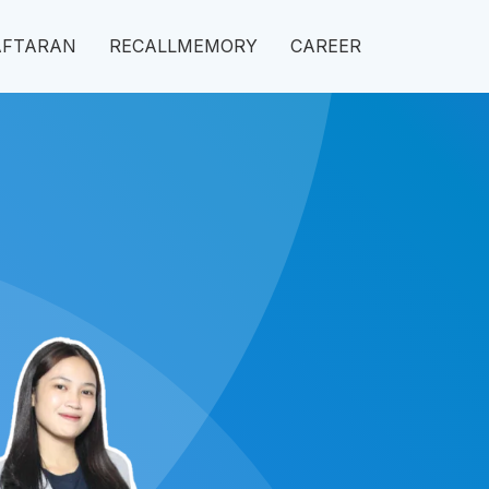
AFTARAN
RECALLMEMORY
CAREER