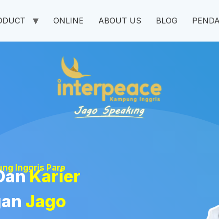
ODUCT
ONLINE
ABOUT US
BLOG
PEND
ng Inggris Pare
Dan
Karier
gan
Jago