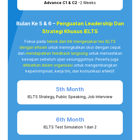
Advance C1 & C2
-2 Weeks
Bulan Ke 5 & 6 –
Penguatan Leadership Dan
Strategi Khusus IELTS
Fokus pada
teknik dan trik mengerjakan tes IELTS
dengan efisien
untuk meningkatkan skor dengan cepat
dan
mendapatkan feedback langsung
untuk memastikan
kesiapan sebelum ujian sesungguhnya​. Peserta juga
dilibatkan dalam organisasi
untuk mengembangkan
kepemimpinan, kerja tim, dan komunikasi efektif.
5th Month
IELTS Strategy, Public Speaking, Job Interview
6th Month
IELTS Test Simulation 1 dan 2