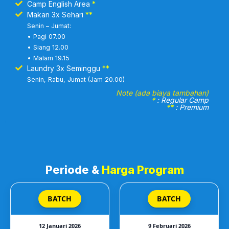
Camp English Area
*
Makan 3x Sehari
**
Senin – Jumat:
• Pagi 07.00
• Siang 12.00
• Malam 19.15
Laundry 3x Seminggu
**
Senin, Rabu, Jumat (Jam 20.00)
Note (ada biaya tambahan)
*
: Regular Camp
**
: Premium
Periode &
Harga Program
BATCH
BATCH
12 Januari 2026
9 Februari 2026