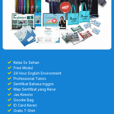
Kelas 5x Sehari
Free Modul
24 Hour English Environment
Professional Tutors
Sertifikat Bahasa Inggris
Map Sertifikat yang Kece
Jas Kimono
Goodie Bag
ID Card Keren
Gratis T-Shirt