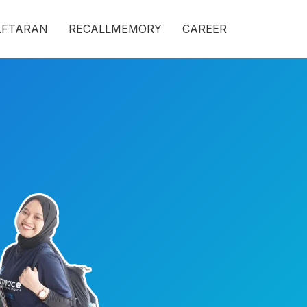
AFTARAN
RECALLMEMORY
CAREER