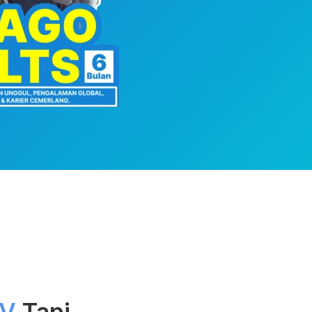
HV
Tapi...