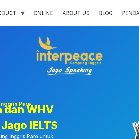
ODUCT
ONLINE
ABOUT US
BLOG
PEND
Inggris Pare
a dan WHV
n
Jago IELTS
ng Inggris Pare untuk