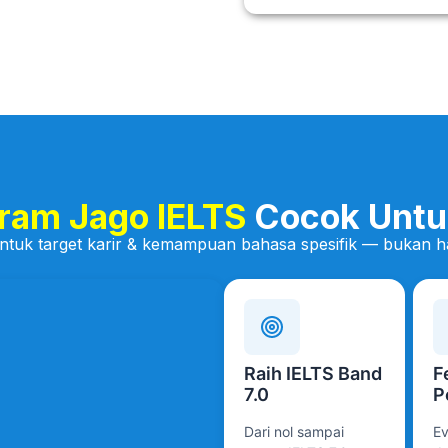
ram Jago IELTS
Cocok Untu
untuk target karir & kemampuan bahasa spesifik — bukan
Raih IELTS Band
F
7.0
P
Dari nol sampai
Ev