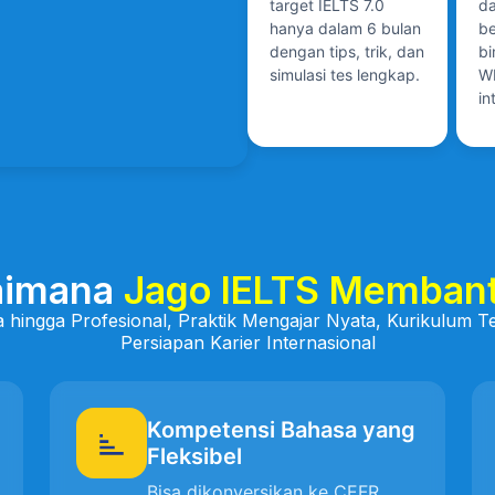
target IELTS 7.0
da
hanya dalam 6 bulan
be
dengan tips, trik, dan
bi
simulasi tes lengkap.
WH
in
aimana
Jago IELTS Memban
a hingga Profesional, Praktik Mengajar Nyata, Kurikulum
Persiapan Karier Internasional
Kompetensi Bahasa yang
Fleksibel
Bisa dikonversikan ke CEFR,