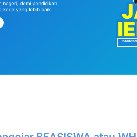
negeri, demi pendidikan
 kerja yang lebih baik.
ngejar BEASISWA atau W