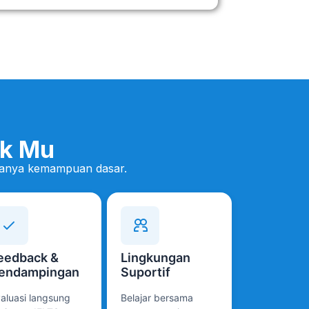
k Mu
 hanya kemampuan dasar.
eedback &
Lingkungan
endampingan
Suportif
aluasi langsung
Belajar bersama