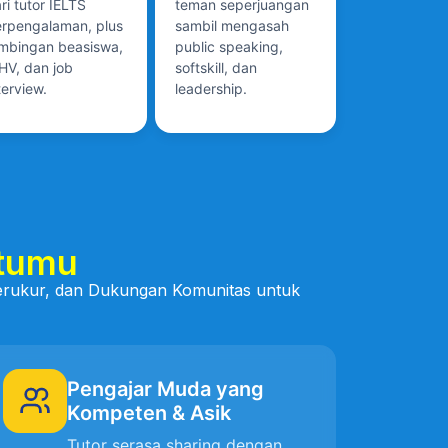
ri tutor IELTS
teman seperjuangan
rpengalaman, plus
sambil mengasah
mbingan beasiswa,
public speaking,
V, dan job
softskill, dan
terview.
leadership.
tumu
 Terukur, dan Dukungan Komunitas untuk
Pengajar Muda yang
Kompeten & Asik
Tutor serasa sharing dengan