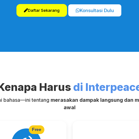
Konsultasi Dulu
Daftar Sekarang
Kenapa Harus
di Interpeac
 bahasa—ini tentang
merasakan dampak langsung dan me
awal
Free