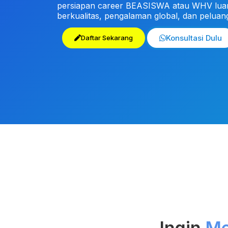
persiapan career BEASISWA atau WHV luar 
berkualitas, pengalaman global, dan peluang
Konsultasi Dulu
Daftar Sekarang
Ingin
Me