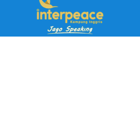
Pendaftaran Kursus
Paket Ramadhan Kampung Inggris
Paket Holiday Kampung Inggris
Paket Rombongan Kampung Inggris
Paket PD Speaking
Paket Jago Speaking
Paket Jago IELTS
Paket Master Speaking
Paket Online Kampung Inggris
Blog
Career
Kampung Inggris Pare pusat info kursus terbaik biaya
terjangkau, asrama, paket belajar bahasa, liburan, mau jago
speaking Daftar sekarang!