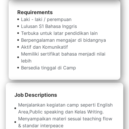
Requirements
Laki - laki / perempuan
Lulusan S1 Bahasa Inggris
Terbuka untuk latar pendidikan lain
Berpengalaman mengajar di bidangnya
Aktif dan Komunikatif
Memiliki sertifikat bahasa menjadi nilai
lebih
Bersedia tinggal di Camp
Metode pembelajaran yang efektif
Pengajar yang berpengalaman dan profesional
Fasilitas yang lengkap dan modern
Komunitas yang positif dan suportif
Job Descriptions
Menjalankan kegiatan camp seperti English
Area,Public speaking dan Kelas Writing.
Menyampaikan materi sesuai teaching flow
& standar interpeace