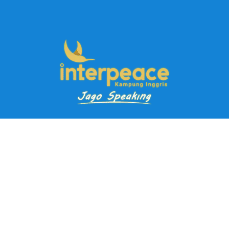
Pendaftaran Kursus
Paket Ramadhan Kampung Inggris
Paket Holiday Kampung Inggris
Paket Rombongan Kampung Inggris
Paket PD Speaking
Paket Jago Speaking
Paket Jago IELTS
Paket Master Speaking
Paket Online Kampung Inggris
Blog
Career