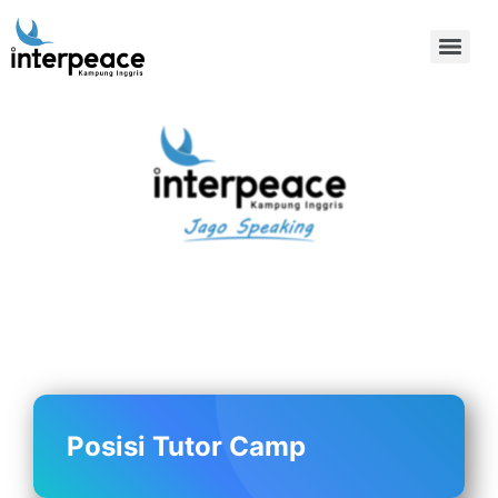
Kampung Inggris Pare
Kediri: Pusat Info Kursus
Terbaik, Biaya
Terjangkau, Asrama,
Paket Belajar Bahasa,
Liburan, Mau Jago
Speaking Daftar
Sekarang!
Posisi Tutor Camp