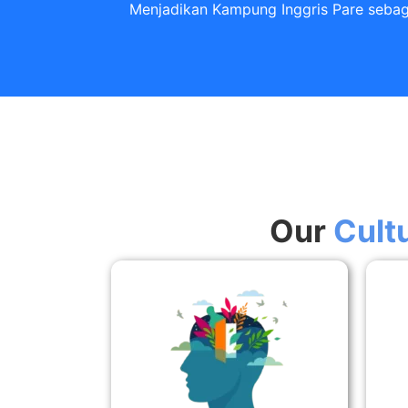
Menjadikan Kampung Inggris Pare sebaga
Our
Cult