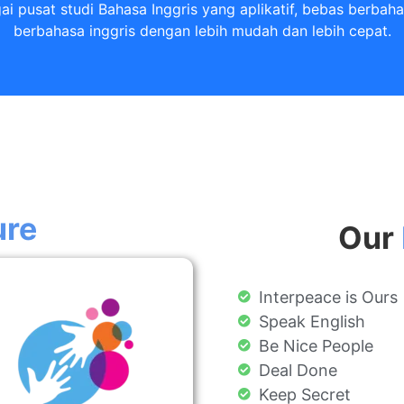
i pusat studi Bahasa Inggris yang aplikatif, bebas berbaha
berbahasa inggris dengan lebih mudah dan lebih cepat.​
ure
Our
Interpeace is Ours
Speak English
Be Nice People
Deal Done
Keep Secret