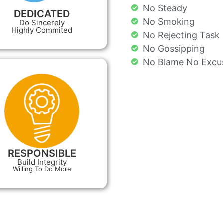
No Steady
DEDICATED
No Smoking
Do Sincerely
Highly Commited
No Rejecting Task
No Gossipping
No Blame No Excus
RESPONSIBLE
Build Integrity
Willing To Do More