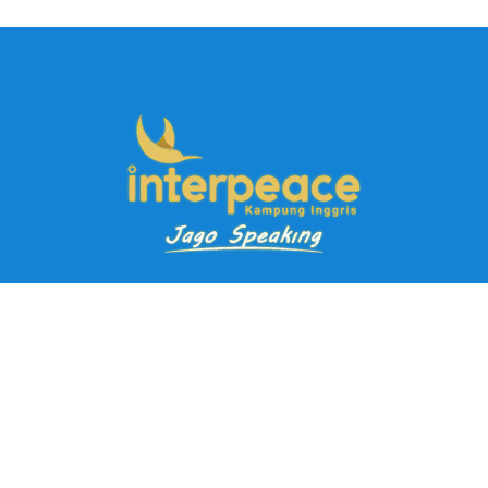
Pendaftaran Kursus
Paket Ramadhan Kampung Inggris
Paket Holiday Kampung Inggris
Paket Rombongan Kampung Inggris
Paket PD Speaking
Paket Jago Speaking
Paket Jago IELTS
Paket Master Speaking
Paket Online Kampung Inggris