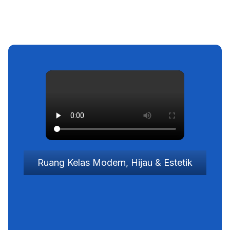
Tak hanya soal materi tapi kamu juga mendapatkan
ruangan,
suasana, dan kenyamanan dalam belajar yang menyatu
dengan alam
Ruang Kelas Modern, Hijau & Estetik