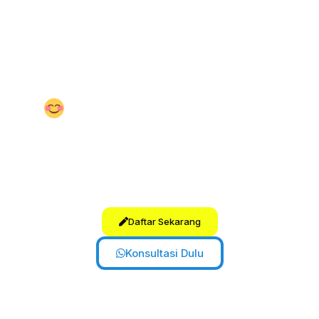
Suasana belajar
penuh motivasi,
tidak menghakimi, dan membangun
semangat kolaboratif.
Kamu akan
merasakan atmosfer yang aman
secara emosional.
Staf dan Pengajar Ramah
Kamu akan disambut dengan senyum
dan semangat. Tim kami
tulus, ramah,
dan peduli
terhadap
kemajuan
belajarmu.
Daftar Sekarang
Konsultasi Dulu