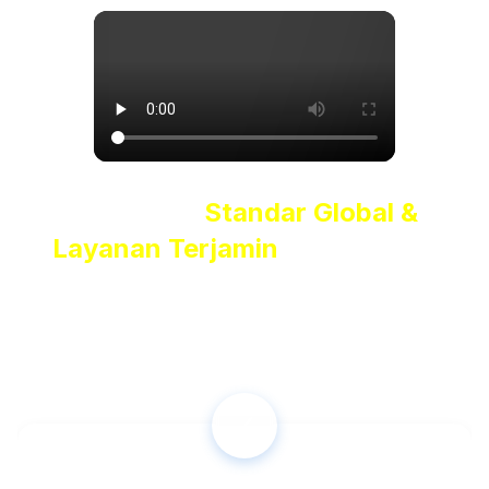
Kurikulum
Standar Global &
Layanan Terjamin
untuk Kamu
Kami memahami bahwa
belajar bahasa Inggris bukan
hanya soal komunikasi sehari-hari
, tetapi juga
kesiapanmu untuk menghadapi tantangan akademik dan
profesional tingkat internasional.
✓️