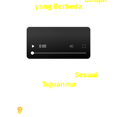
yang Berbeda
Belajar Nyaman
Sesuai
Tujuanmu
Kami memahami
setiap peserta memiliki latar
belakang, tujuan, dan gaya belajar yang berbeda.
Kami Mendengar dan