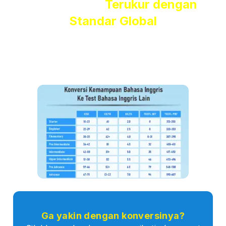
Hasil Belajar
Terukur dengan
Standar Global
Kami menggunakan
Global Scale of English (GSE)
dari
Pearson
, standar internasional yang
diakui di lebih dari 50
negara
, yang membuat hasil tesmu benar-benar terukur dan
bisa langsung
dikonversi ke standar global
lain seperti
IELTS, TOEFL iBT, dan CEFR.
Ga yakin dengan konversinya?