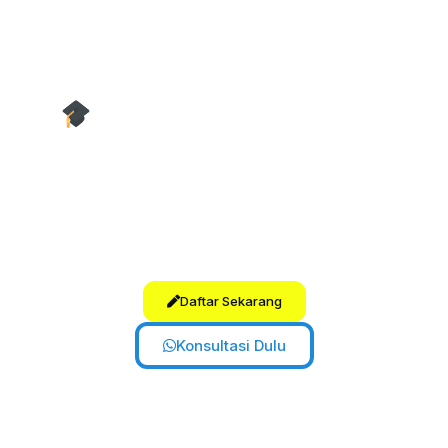
diskusi informal, bahkan mentoring
online bagi alumni.
Belajar terasa
dekat dan berkesan.
Pengajar Tersertifikasi &
Terlatih
Tim tutor kami memiliki sertifikasi
pengajaran bahasa Inggris dan
pengalaman mengajar,
menjamin
mutu dan pendekatan global.
Daftar Sekarang
Konsultasi Dulu