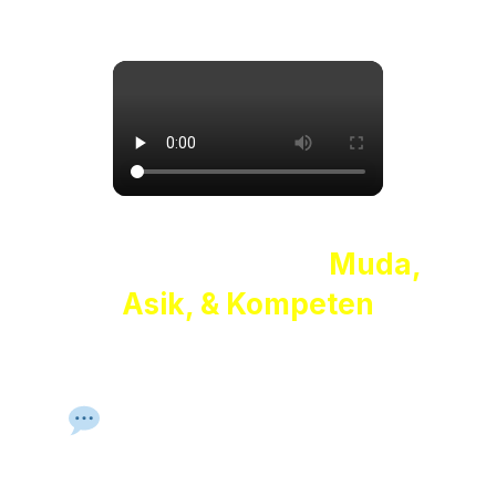
Didampingi Tutor
Muda,
Asik, & Kompeten
Tutor bukan hanya penyampai materi—
mereka adalah
sahabat belajar
yang
membimbing dan
memotivasimu
setiap hari.
Pengalaman Mengajar &
Pendampingan Personal
Tutor dibekali teknik mengajar yang