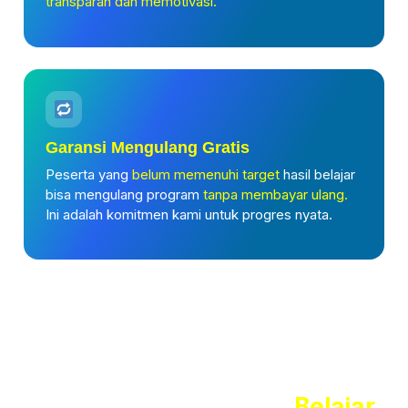
transparan dan memotivasi.
Garansi Mengulang Gratis
Peserta yang
belum memenuhi target
hasil belajar
bisa mengulang program
tanpa membayar ulang.
Ini adalah komitmen kami untuk progres nyata.
Rasakan Pengalaman
Belajar