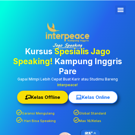
Kampung Inggris Pare
Kediri: Pusat Info Kursus
Terbaik, Biaya
Terjangkau, Asrama,
Kursus
Spesialis Jago
Paket Belajar Bahasa,
Speaking!
Kampung Inggris
Liburan, Mau Jago
Pare
Speaking Daftar
Gapai Mimpi Lebih Cepat Buat Karir atau Studimu Bareng
Interpeace!
Sekarang!
Kelas Offline
Kelas Online
Garansi Mengulang
Global Standard
1 Hari Bisa Speaking
Max 16/Kelas